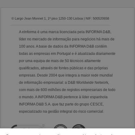
© Largo Jean Monnet 1, 1º piso 1250-130 Lisboa | NIF: 500520658
A eInforma é uma marca licenciada pela INFORMA D&B,
líder no mercado de informação para negócios há mais de
100 anos. A base de dados da INFORMA D&B contém
todas as empresas em Portugal e é atualizada diariamente
por uma equipa de mais de 50 técnicos altamente
qualificados, através de fontes públicas e das próprias
empresas. Desde 2004 que integra a maior rede mundial
de informação empresarial: a D&B Worldwide Network,
com mais de 600 milhões de registos empresariais de todo
o mundo. A INFORMA D&B pertence à líder espanhola
INFORMA D&B S.A. que faz parte do grupo CESCE,
especializado na gestão integral do risco comercial.