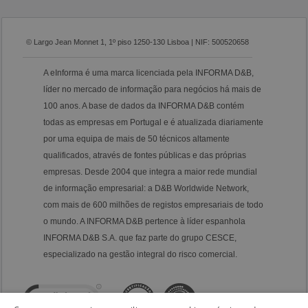
© Largo Jean Monnet 1, 1º piso 1250-130 Lisboa | NIF: 500520658
A eInforma é uma marca licenciada pela INFORMA D&B,
líder no mercado de informação para negócios há mais de
100 anos. A base de dados da INFORMA D&B contém
todas as empresas em Portugal e é atualizada diariamente
por uma equipa de mais de 50 técnicos altamente
qualificados, através de fontes públicas e das próprias
empresas. Desde 2004 que integra a maior rede mundial
de informação empresarial: a D&B Worldwide Network,
com mais de 600 milhões de registos empresariais de todo
o mundo. A INFORMA D&B pertence à líder espanhola
INFORMA D&B S.A. que faz parte do grupo CESCE,
especializado na gestão integral do risco comercial.