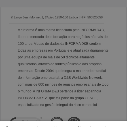
© Largo Jean Monnet 1, 1º piso 1250-130 Lisboa | NIF: 500520658
A eInforma é uma marca licenciada pela INFORMA D&B,
líder no mercado de informação para negócios há mais de
100 anos. A base de dados da INFORMA D&B contém
todas as empresas em Portugal e é atualizada diariamente
por uma equipa de mais de 50 técnicos altamente
qualificados, através de fontes públicas e das próprias
empresas. Desde 2004 que integra a maior rede mundial
de informação empresarial: a D&B Worldwide Network,
com mais de 600 milhões de registos empresariais de todo
o mundo. A INFORMA D&B pertence à líder espanhola
INFORMA D&B S.A. que faz parte do grupo CESCE,
especializado na gestão integral do risco comercial.