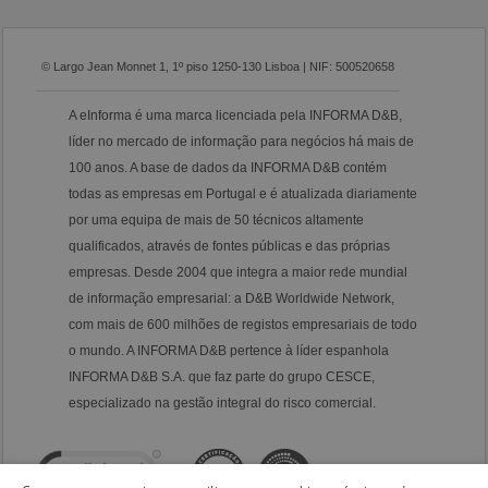
© Largo Jean Monnet 1, 1º piso 1250-130 Lisboa | NIF: 500520658
A eInforma é uma marca licenciada pela INFORMA D&B,
líder no mercado de informação para negócios há mais de
100 anos. A base de dados da INFORMA D&B contém
todas as empresas em Portugal e é atualizada diariamente
por uma equipa de mais de 50 técnicos altamente
qualificados, através de fontes públicas e das próprias
empresas. Desde 2004 que integra a maior rede mundial
de informação empresarial: a D&B Worldwide Network,
com mais de 600 milhões de registos empresariais de todo
o mundo. A INFORMA D&B pertence à líder espanhola
INFORMA D&B S.A. que faz parte do grupo CESCE,
especializado na gestão integral do risco comercial.