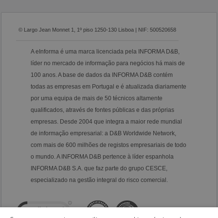
© Largo Jean Monnet 1, 1º piso 1250-130 Lisboa | NIF: 500520658
A eInforma é uma marca licenciada pela INFORMA D&B,
líder no mercado de informação para negócios há mais de
100 anos. A base de dados da INFORMA D&B contém
todas as empresas em Portugal e é atualizada diariamente
por uma equipa de mais de 50 técnicos altamente
qualificados, através de fontes públicas e das próprias
empresas. Desde 2004 que integra a maior rede mundial
de informação empresarial: a D&B Worldwide Network,
com mais de 600 milhões de registos empresariais de todo
o mundo. A INFORMA D&B pertence à líder espanhola
INFORMA D&B S.A. que faz parte do grupo CESCE,
especializado na gestão integral do risco comercial.