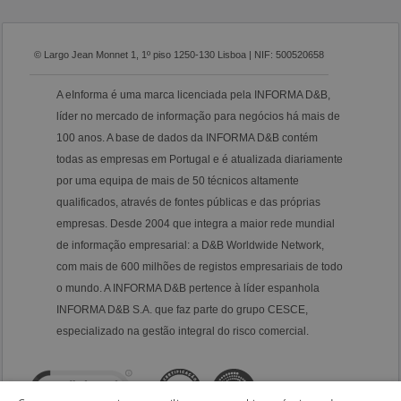
© Largo Jean Monnet 1, 1º piso 1250-130 Lisboa | NIF: 500520658
A eInforma é uma marca licenciada pela INFORMA D&B,
líder no mercado de informação para negócios há mais de
100 anos. A base de dados da INFORMA D&B contém
todas as empresas em Portugal e é atualizada diariamente
por uma equipa de mais de 50 técnicos altamente
qualificados, através de fontes públicas e das próprias
empresas. Desde 2004 que integra a maior rede mundial
de informação empresarial: a D&B Worldwide Network,
com mais de 600 milhões de registos empresariais de todo
o mundo. A INFORMA D&B pertence à líder espanhola
INFORMA D&B S.A. que faz parte do grupo CESCE,
especializado na gestão integral do risco comercial.