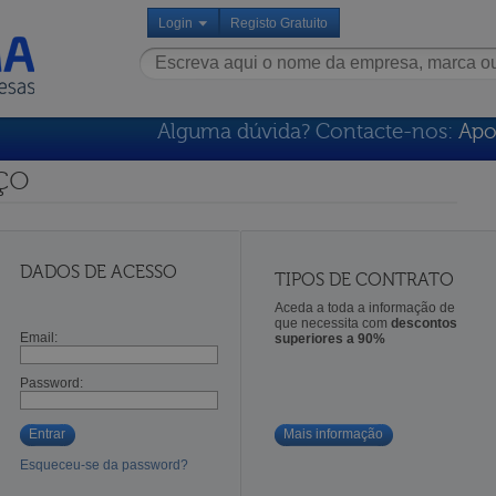
Login
Registo Gratuito
Alguma dúvida? Contacte-nos:
Apo
ço
DADOS DE ACESSO
TIPOS DE CONTRATO
Aceda a toda a informação de
que necessita com
descontos
Email:
superiores a 90%
Password:
Entrar
Mais informação
Esqueceu-se da password?