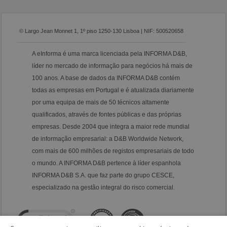
© Largo Jean Monnet 1, 1º piso 1250-130 Lisboa | NIF: 500520658
A eInforma é uma marca licenciada pela INFORMA D&B,
líder no mercado de informação para negócios há mais de
100 anos. A base de dados da INFORMA D&B contém
todas as empresas em Portugal e é atualizada diariamente
por uma equipa de mais de 50 técnicos altamente
qualificados, através de fontes públicas e das próprias
empresas. Desde 2004 que integra a maior rede mundial
de informação empresarial: a D&B Worldwide Network,
com mais de 600 milhões de registos empresariais de todo
o mundo. A INFORMA D&B pertence à líder espanhola
INFORMA D&B S.A. que faz parte do grupo CESCE,
especializado na gestão integral do risco comercial.