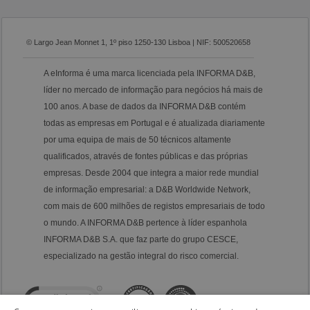
© Largo Jean Monnet 1, 1º piso 1250-130 Lisboa | NIF: 500520658
A eInforma é uma marca licenciada pela INFORMA D&B,
líder no mercado de informação para negócios há mais de
100 anos. A base de dados da INFORMA D&B contém
todas as empresas em Portugal e é atualizada diariamente
por uma equipa de mais de 50 técnicos altamente
qualificados, através de fontes públicas e das próprias
empresas. Desde 2004 que integra a maior rede mundial
de informação empresarial: a D&B Worldwide Network,
com mais de 600 milhões de registos empresariais de todo
o mundo. A INFORMA D&B pertence à líder espanhola
INFORMA D&B S.A. que faz parte do grupo CESCE,
especializado na gestão integral do risco comercial.