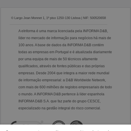
© Largo Jean Monnet 1, 1º piso 1250-130 Lisboa | NIF: 500520658
A eInforma é uma marca licenciada pela INFORMA D&B,
líder no mercado de informação para negócios há mais de
100 anos. A base de dados da INFORMA D&B contém
todas as empresas em Portugal e é atualizada diariamente
por uma equipa de mais de 50 técnicos altamente
qualificados, através de fontes públicas e das próprias
empresas. Desde 2004 que integra a maior rede mundial
de informação empresarial: a D&B Worldwide Network,
com mais de 600 milhões de registos empresariais de todo
o mundo. A INFORMA D&B pertence à líder espanhola
INFORMA D&B S.A. que faz parte do grupo CESCE,
especializado na gestão integral do risco comercial.