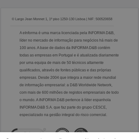
© Largo Jean Monnet 1, 1º piso 1250-130 Lisboa | NIF: 500520658
A eInforma é uma marca licenciada pela INFORMA D&B,
líder no mercado de informação para negócios há mais de
100 anos. A base de dados da INFORMA D&B contém
todas as empresas em Portugal e é atualizada diariamente
por uma equipa de mais de 50 técnicos altamente
qualificados, através de fontes públicas e das próprias
empresas. Desde 2004 que integra a maior rede mundial
de informação empresarial: a D&B Worldwide Network,
com mais de 600 milhões de registos empresariais de todo
o mundo. A INFORMA D&B pertence à líder espanhola
INFORMA D&B S.A. que faz parte do grupo CESCE,
especializado na gestão integral do risco comercial.