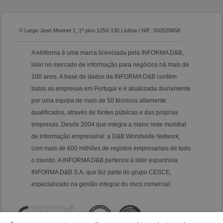
© Largo Jean Monnet 1, 1º piso 1250-130 Lisboa | NIF: 500520658
A eInforma é uma marca licenciada pela INFORMA D&B,
líder no mercado de informação para negócios há mais de
100 anos. A base de dados da INFORMA D&B contém
todas as empresas em Portugal e é atualizada diariamente
por uma equipa de mais de 50 técnicos altamente
qualificados, através de fontes públicas e das próprias
empresas. Desde 2004 que integra a maior rede mundial
de informação empresarial: a D&B Worldwide Network,
com mais de 600 milhões de registos empresariais de todo
o mundo. A INFORMA D&B pertence à líder espanhola
INFORMA D&B S.A. que faz parte do grupo CESCE,
especializado na gestão integral do risco comercial.