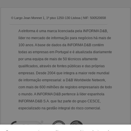
© Largo Jean Monnet 1, 1º piso 1250-130 Lisboa | NIF: 500520658
A eInforma é uma marca licenciada pela INFORMA D&B,
líder no mercado de informação para negócios há mais de
100 anos. A base de dados da INFORMA D&B contém
todas as empresas em Portugal e é atualizada diariamente
por uma equipa de mais de 50 técnicos altamente
qualificados, através de fontes públicas e das próprias
empresas. Desde 2004 que integra a maior rede mundial
de informação empresarial: a D&B Worldwide Network,
com mais de 600 milhões de registos empresariais de todo
o mundo. A INFORMA D&B pertence à líder espanhola
INFORMA D&B S.A. que faz parte do grupo CESCE,
especializado na gestão integral do risco comercial.