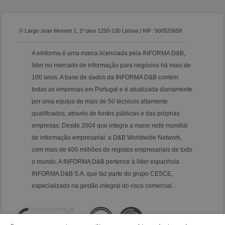
© Largo Jean Monnet 1, 1º piso 1250-130 Lisboa | NIF: 500520658
A eInforma é uma marca licenciada pela INFORMA D&B,
líder no mercado de informação para negócios há mais de
100 anos. A base de dados da INFORMA D&B contém
todas as empresas em Portugal e é atualizada diariamente
por uma equipa de mais de 50 técnicos altamente
qualificados, através de fontes públicas e das próprias
empresas. Desde 2004 que integra a maior rede mundial
de informação empresarial: a D&B Worldwide Network,
com mais de 600 milhões de registos empresariais de todo
o mundo. A INFORMA D&B pertence à líder espanhola
INFORMA D&B S.A. que faz parte do grupo CESCE,
especializado na gestão integral do risco comercial.