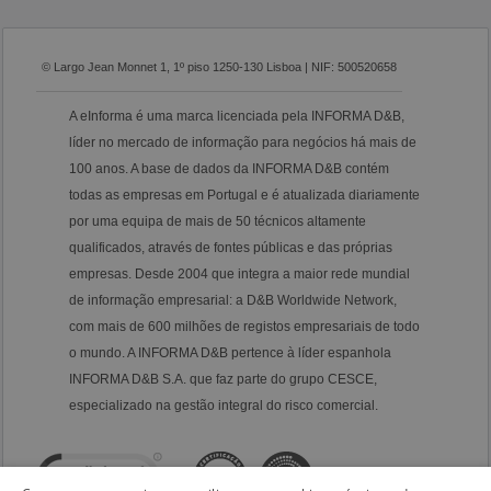
© Largo Jean Monnet 1, 1º piso 1250-130 Lisboa | NIF: 500520658
A eInforma é uma marca licenciada pela INFORMA D&B,
líder no mercado de informação para negócios há mais de
100 anos. A base de dados da INFORMA D&B contém
todas as empresas em Portugal e é atualizada diariamente
por uma equipa de mais de 50 técnicos altamente
qualificados, através de fontes públicas e das próprias
empresas. Desde 2004 que integra a maior rede mundial
de informação empresarial: a D&B Worldwide Network,
com mais de 600 milhões de registos empresariais de todo
o mundo. A INFORMA D&B pertence à líder espanhola
INFORMA D&B S.A. que faz parte do grupo CESCE,
especializado na gestão integral do risco comercial.