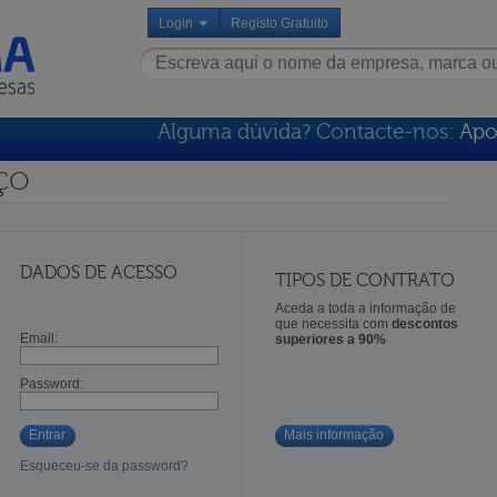
Login
Registo Gratuito
Alguma dúvida? Contacte-nos:
Apo
ço
DADOS DE ACESSO
TIPOS DE CONTRATO
Aceda a toda a informação de
que necessita com
descontos
Email:
superiores a 90%
Password:
Entrar
Mais informação
Esqueceu-se da password?