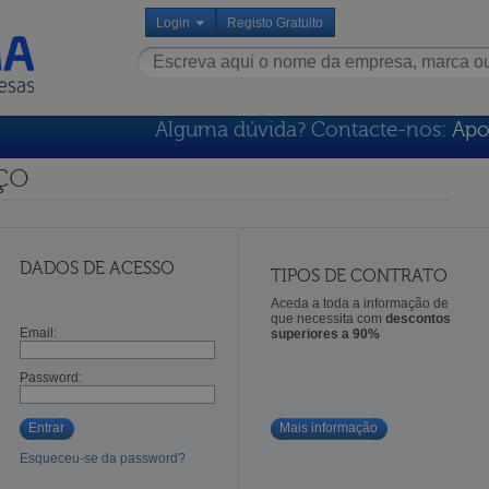
Login
Registo Gratuito
Alguma dúvida? Contacte-nos:
Apo
ço
DADOS DE ACESSO
TIPOS DE CONTRATO
Aceda a toda a informação de
que necessita com
descontos
Email:
superiores a 90%
Password:
Entrar
Mais informação
Esqueceu-se da password?