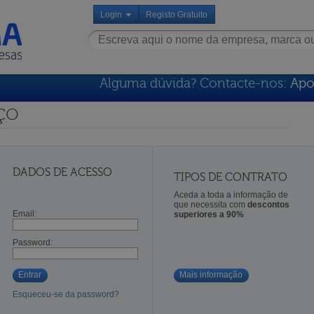
Login
Registo Gratuito
Alguma dúvida? Contacte-nos:
Apo
ço
DADOS DE ACESSO
TIPOS DE CONTRATO
Aceda a toda a informação de
que necessita com
descontos
Email:
superiores a 90%
Password:
Entrar
Mais informação
Esqueceu-se da password?