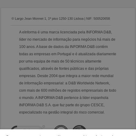
© Largo Jean Monnet 1, 1º piso 1250-130 Lisboa | NIF: 500520658
A eInforma é uma marca licenciada pela INFORMA D&B,
líder no mercado de informação para negócios há mais de
100 anos. A base de dados da INFORMA D&B contém
todas as empresas em Portugal e é atualizada diariamente
por uma equipa de mais de 50 técnicos altamente
qualificados, através de fontes públicas e das próprias
empresas. Desde 2004 que integra a maior rede mundial
de informação empresarial: a D&B Worldwide Network,
com mais de 600 milhões de registos empresariais de todo
o mundo. A INFORMA D&B pertence à líder espanhola
INFORMA D&B S.A. que faz parte do grupo CESCE,
especializado na gestão integral do risco comercial.