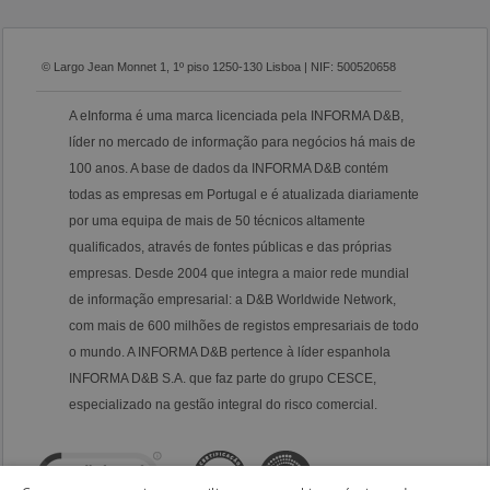
© Largo Jean Monnet 1, 1º piso 1250-130 Lisboa | NIF: 500520658
A eInforma é uma marca licenciada pela INFORMA D&B,
líder no mercado de informação para negócios há mais de
100 anos. A base de dados da INFORMA D&B contém
todas as empresas em Portugal e é atualizada diariamente
por uma equipa de mais de 50 técnicos altamente
qualificados, através de fontes públicas e das próprias
empresas. Desde 2004 que integra a maior rede mundial
de informação empresarial: a D&B Worldwide Network,
com mais de 600 milhões de registos empresariais de todo
o mundo. A INFORMA D&B pertence à líder espanhola
INFORMA D&B S.A. que faz parte do grupo CESCE,
especializado na gestão integral do risco comercial.