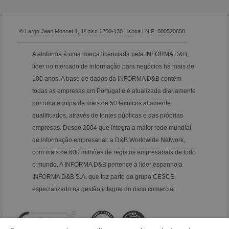
© Largo Jean Monnet 1, 1º piso 1250-130 Lisboa | NIF: 500520658
A eInforma é uma marca licenciada pela INFORMA D&B,
líder no mercado de informação para negócios há mais de
100 anos. A base de dados da INFORMA D&B contém
todas as empresas em Portugal e é atualizada diariamente
por uma equipa de mais de 50 técnicos altamente
qualificados, através de fontes públicas e das próprias
empresas. Desde 2004 que integra a maior rede mundial
de informação empresarial: a D&B Worldwide Network,
com mais de 600 milhões de registos empresariais de todo
o mundo. A INFORMA D&B pertence à líder espanhola
INFORMA D&B S.A. que faz parte do grupo CESCE,
especializado na gestão integral do risco comercial.