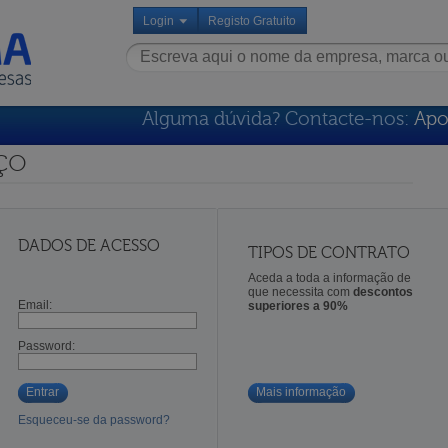
Login
Registo Gratuito
Alguma dúvida? Contacte-nos:
Apo
ço
DADOS DE ACESSO
TIPOS DE CONTRATO
Aceda a toda a informação de
que necessita com
descontos
Email:
superiores a 90%
Password:
Entrar
Mais informação
Esqueceu-se da password?