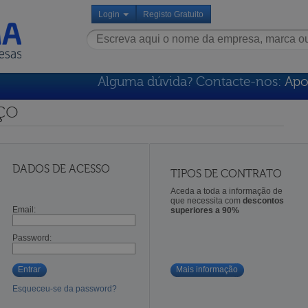
Login
Registo Gratuito
Alguma dúvida? Contacte-nos:
Apo
ço
DADOS DE ACESSO
TIPOS DE CONTRATO
Aceda a toda a informação de
que necessita com
descontos
Email:
superiores a 90%
Password:
Entrar
Mais informação
Esqueceu-se da password?