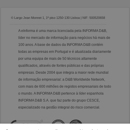
© Largo Jean Monnet 1, 1º piso 1250-130 Lisboa | NIF: 500520658
A eInforma é uma marca licenciada pela INFORMA D&B,
líder no mercado de informação para negócios há mais de
100 anos. A base de dados da INFORMA D&B contém
todas as empresas em Portugal e é atualizada diariamente
por uma equipa de mais de 50 técnicos altamente
qualificados, através de fontes públicas e das próprias
empresas. Desde 2004 que integra a maior rede mundial
de informação empresarial: a D&B Worldwide Network,
com mais de 600 milhões de registos empresariais de todo
o mundo. A INFORMA D&B pertence à líder espanhola
INFORMA D&B S.A. que faz parte do grupo CESCE,
especializado na gestão integral do risco comercial.