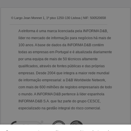
© Largo Jean Monnet 1, 1º piso 1250-130 Lisboa | NIF: 500520658
A eInforma é uma marca licenciada pela INFORMA D&B,
líder no mercado de informação para negócios há mais de
100 anos. A base de dados da INFORMA D&B contém
todas as empresas em Portugal e é atualizada diariamente
por uma equipa de mais de 50 técnicos altamente
qualificados, através de fontes públicas e das próprias
empresas. Desde 2004 que integra a maior rede mundial
de informação empresarial: a D&B Worldwide Network,
com mais de 600 milhões de registos empresariais de todo
o mundo. A INFORMA D&B pertence à líder espanhola
INFORMA D&B S.A. que faz parte do grupo CESCE,
especializado na gestão integral do risco comercial.