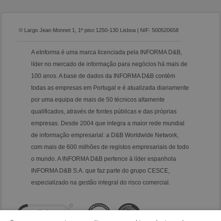
© Largo Jean Monnet 1, 1º piso 1250-130 Lisboa | NIF: 500520658
A eInforma é uma marca licenciada pela INFORMA D&B,
líder no mercado de informação para negócios há mais de
100 anos. A base de dados da INFORMA D&B contém
todas as empresas em Portugal e é atualizada diariamente
por uma equipa de mais de 50 técnicos altamente
qualificados, através de fontes públicas e das próprias
empresas. Desde 2004 que integra a maior rede mundial
de informação empresarial: a D&B Worldwide Network,
com mais de 600 milhões de registos empresariais de todo
o mundo. A INFORMA D&B pertence à líder espanhola
INFORMA D&B S.A. que faz parte do grupo CESCE,
especializado na gestão integral do risco comercial.