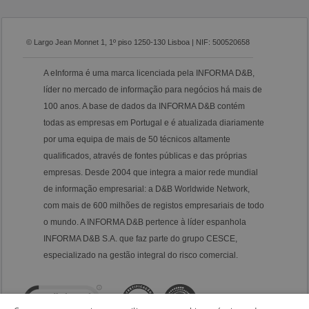
© Largo Jean Monnet 1, 1º piso 1250-130 Lisboa | NIF: 500520658
A eInforma é uma marca licenciada pela INFORMA D&B,
líder no mercado de informação para negócios há mais de
100 anos. A base de dados da INFORMA D&B contém
todas as empresas em Portugal e é atualizada diariamente
por uma equipa de mais de 50 técnicos altamente
qualificados, através de fontes públicas e das próprias
empresas. Desde 2004 que integra a maior rede mundial
de informação empresarial: a D&B Worldwide Network,
com mais de 600 milhões de registos empresariais de todo
o mundo. A INFORMA D&B pertence à líder espanhola
INFORMA D&B S.A. que faz parte do grupo CESCE,
especializado na gestão integral do risco comercial.