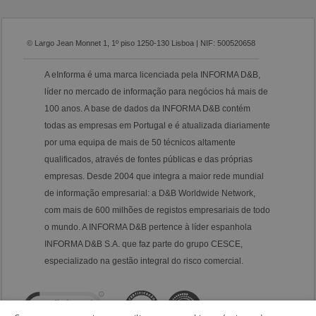
© Largo Jean Monnet 1, 1º piso 1250-130 Lisboa | NIF: 500520658
A eInforma é uma marca licenciada pela INFORMA D&B,
líder no mercado de informação para negócios há mais de
100 anos. A base de dados da INFORMA D&B contém
todas as empresas em Portugal e é atualizada diariamente
por uma equipa de mais de 50 técnicos altamente
qualificados, através de fontes públicas e das próprias
empresas. Desde 2004 que integra a maior rede mundial
de informação empresarial: a D&B Worldwide Network,
com mais de 600 milhões de registos empresariais de todo
o mundo. A INFORMA D&B pertence à líder espanhola
INFORMA D&B S.A. que faz parte do grupo CESCE,
especializado na gestão integral do risco comercial.