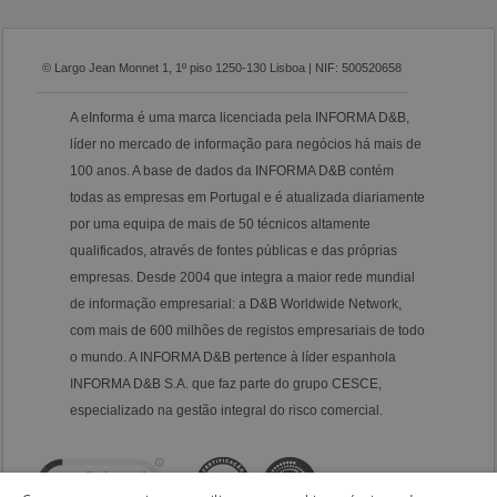
© Largo Jean Monnet 1, 1º piso 1250-130 Lisboa | NIF: 500520658
A eInforma é uma marca licenciada pela INFORMA D&B,
líder no mercado de informação para negócios há mais de
100 anos. A base de dados da INFORMA D&B contém
todas as empresas em Portugal e é atualizada diariamente
por uma equipa de mais de 50 técnicos altamente
qualificados, através de fontes públicas e das próprias
empresas. Desde 2004 que integra a maior rede mundial
de informação empresarial: a D&B Worldwide Network,
com mais de 600 milhões de registos empresariais de todo
o mundo. A INFORMA D&B pertence à líder espanhola
INFORMA D&B S.A. que faz parte do grupo CESCE,
especializado na gestão integral do risco comercial.