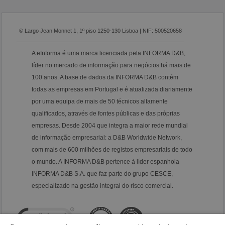
© Largo Jean Monnet 1, 1º piso 1250-130 Lisboa | NIF: 500520658
A eInforma é uma marca licenciada pela INFORMA D&B,
líder no mercado de informação para negócios há mais de
100 anos. A base de dados da INFORMA D&B contém
todas as empresas em Portugal e é atualizada diariamente
por uma equipa de mais de 50 técnicos altamente
qualificados, através de fontes públicas e das próprias
empresas. Desde 2004 que integra a maior rede mundial
de informação empresarial: a D&B Worldwide Network,
com mais de 600 milhões de registos empresariais de todo
o mundo. A INFORMA D&B pertence à líder espanhola
INFORMA D&B S.A. que faz parte do grupo CESCE,
especializado na gestão integral do risco comercial.