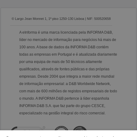
© Largo Jean Monnet 1, 1º piso 1250-130 Lisboa | NIF: 500520658
A eInforma é uma marca licenciada pela INFORMA D&B,
líder no mercado de informação para negócios há mais de
100 anos. A base de dados da INFORMA D&B contém
todas as empresas em Portugal e é atualizada diariamente
por uma equipa de mais de 50 técnicos altamente
qualificados, através de fontes públicas e das próprias
empresas. Desde 2004 que integra a maior rede mundial
de informação empresarial: a D&B Worldwide Network,
com mais de 600 milhões de registos empresariais de todo
o mundo. A INFORMA D&B pertence à líder espanhola
INFORMA D&B S.A. que faz parte do grupo CESCE,
especializado na gestão integral do risco comercial.