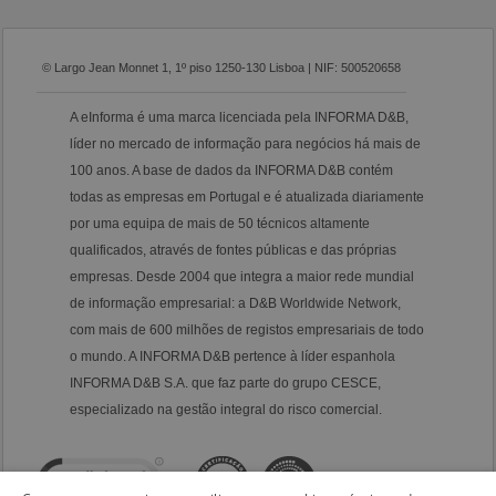
© Largo Jean Monnet 1, 1º piso 1250-130 Lisboa | NIF: 500520658
A eInforma é uma marca licenciada pela INFORMA D&B,
líder no mercado de informação para negócios há mais de
100 anos. A base de dados da INFORMA D&B contém
todas as empresas em Portugal e é atualizada diariamente
por uma equipa de mais de 50 técnicos altamente
qualificados, através de fontes públicas e das próprias
empresas. Desde 2004 que integra a maior rede mundial
de informação empresarial: a D&B Worldwide Network,
com mais de 600 milhões de registos empresariais de todo
o mundo. A INFORMA D&B pertence à líder espanhola
INFORMA D&B S.A. que faz parte do grupo CESCE,
especializado na gestão integral do risco comercial.