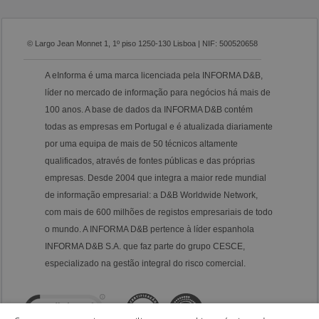
© Largo Jean Monnet 1, 1º piso 1250-130 Lisboa | NIF: 500520658
A eInforma é uma marca licenciada pela INFORMA D&B,
líder no mercado de informação para negócios há mais de
100 anos. A base de dados da INFORMA D&B contém
todas as empresas em Portugal e é atualizada diariamente
por uma equipa de mais de 50 técnicos altamente
qualificados, através de fontes públicas e das próprias
empresas. Desde 2004 que integra a maior rede mundial
de informação empresarial: a D&B Worldwide Network,
com mais de 600 milhões de registos empresariais de todo
o mundo. A INFORMA D&B pertence à líder espanhola
INFORMA D&B S.A. que faz parte do grupo CESCE,
especializado na gestão integral do risco comercial.