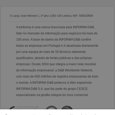
© Largo Jean Monnet 1, 1º piso 1250-130 Lisboa | NIF: 500520658
A eInforma é uma marca licenciada pela INFORMA D&B,
líder no mercado de informação para negócios há mais de
100 anos. A base de dados da INFORMA D&B contém
todas as empresas em Portugal e é atualizada diariamente
por uma equipa de mais de 50 técnicos altamente
qualificados, através de fontes públicas e das próprias
empresas. Desde 2004 que integra a maior rede mundial
de informação empresarial: a D&B Worldwide Network,
com mais de 600 milhões de registos empresariais de todo
o mundo. A INFORMA D&B pertence à líder espanhola
INFORMA D&B S.A. que faz parte do grupo CESCE,
especializado na gestão integral do risco comercial.