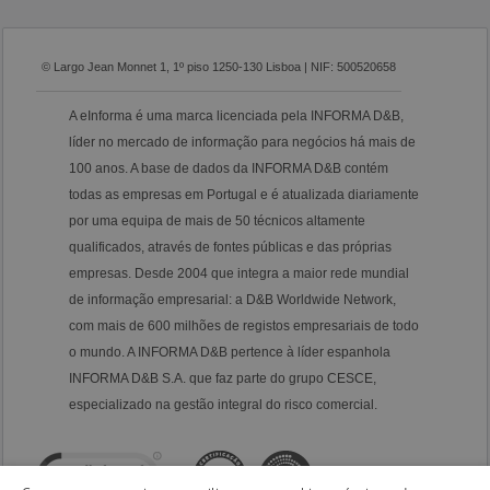
© Largo Jean Monnet 1, 1º piso 1250-130 Lisboa | NIF: 500520658
A eInforma é uma marca licenciada pela INFORMA D&B,
líder no mercado de informação para negócios há mais de
100 anos. A base de dados da INFORMA D&B contém
todas as empresas em Portugal e é atualizada diariamente
por uma equipa de mais de 50 técnicos altamente
qualificados, através de fontes públicas e das próprias
empresas. Desde 2004 que integra a maior rede mundial
de informação empresarial: a D&B Worldwide Network,
com mais de 600 milhões de registos empresariais de todo
o mundo. A INFORMA D&B pertence à líder espanhola
INFORMA D&B S.A. que faz parte do grupo CESCE,
especializado na gestão integral do risco comercial.