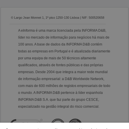
© Largo Jean Monnet 1, 1º piso 1250-130 Lisboa | NIF: 500520658
A eInforma é uma marca licenciada pela INFORMA D&B,
líder no mercado de informação para negócios há mais de
100 anos. A base de dados da INFORMA D&B contém
todas as empresas em Portugal e é atualizada diariamente
por uma equipa de mais de 50 técnicos altamente
qualificados, através de fontes públicas e das próprias
empresas. Desde 2004 que integra a maior rede mundial
de informação empresarial: a D&B Worldwide Network,
com mais de 600 milhões de registos empresariais de todo
o mundo. A INFORMA D&B pertence à líder espanhola
INFORMA D&B S.A. que faz parte do grupo CESCE,
especializado na gestão integral do risco comercial.