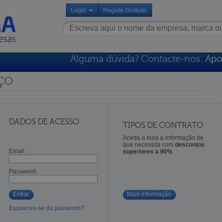
Login
Registo Gratuito
Alguma dúvida? Contacte-nos:
Apo
ço
DADOS DE ACESSO
TIPOS DE CONTRATO
Aceda a toda a informação de
que necessita com
descontos
Email:
superiores a 90%
Password:
Entrar
Mais informação
Esqueceu-se da password?