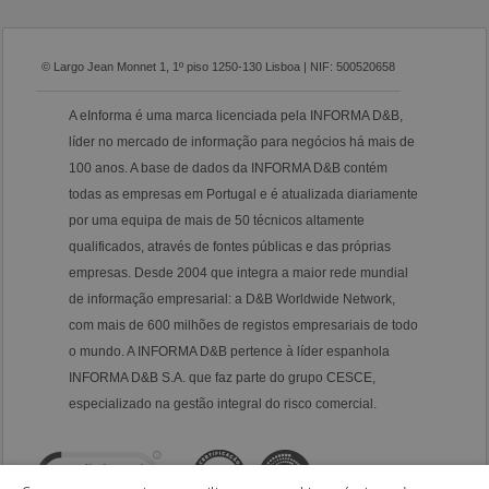
© Largo Jean Monnet 1, 1º piso 1250-130 Lisboa | NIF: 500520658
A eInforma é uma marca licenciada pela INFORMA D&B,
líder no mercado de informação para negócios há mais de
100 anos. A base de dados da INFORMA D&B contém
todas as empresas em Portugal e é atualizada diariamente
por uma equipa de mais de 50 técnicos altamente
qualificados, através de fontes públicas e das próprias
empresas. Desde 2004 que integra a maior rede mundial
de informação empresarial: a D&B Worldwide Network,
com mais de 600 milhões de registos empresariais de todo
o mundo. A INFORMA D&B pertence à líder espanhola
INFORMA D&B S.A. que faz parte do grupo CESCE,
especializado na gestão integral do risco comercial.