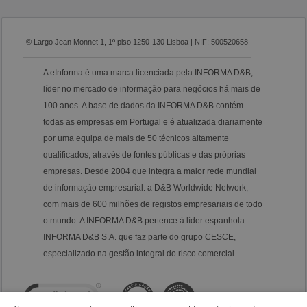
© Largo Jean Monnet 1, 1º piso 1250-130 Lisboa | NIF: 500520658
A eInforma é uma marca licenciada pela INFORMA D&B,
líder no mercado de informação para negócios há mais de
100 anos. A base de dados da INFORMA D&B contém
todas as empresas em Portugal e é atualizada diariamente
por uma equipa de mais de 50 técnicos altamente
qualificados, através de fontes públicas e das próprias
empresas. Desde 2004 que integra a maior rede mundial
de informação empresarial: a D&B Worldwide Network,
com mais de 600 milhões de registos empresariais de todo
o mundo. A INFORMA D&B pertence à líder espanhola
INFORMA D&B S.A. que faz parte do grupo CESCE,
especializado na gestão integral do risco comercial.