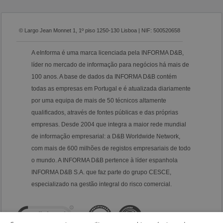
© Largo Jean Monnet 1, 1º piso 1250-130 Lisboa | NIF: 500520658
A eInforma é uma marca licenciada pela INFORMA D&B,
líder no mercado de informação para negócios há mais de
100 anos. A base de dados da INFORMA D&B contém
todas as empresas em Portugal e é atualizada diariamente
por uma equipa de mais de 50 técnicos altamente
qualificados, através de fontes públicas e das próprias
empresas. Desde 2004 que integra a maior rede mundial
de informação empresarial: a D&B Worldwide Network,
com mais de 600 milhões de registos empresariais de todo
o mundo. A INFORMA D&B pertence à líder espanhola
INFORMA D&B S.A. que faz parte do grupo CESCE,
especializado na gestão integral do risco comercial.