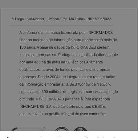
© Largo Jean Monnet 1, 1º piso 1250-130 Lisboa | NIF: 500520658
A eInforma é uma marca licenciada pela INFORMA D&B,
líder no mercado de informação para negócios há mais de
100 anos. A base de dados da INFORMA D&B contém
todas as empresas em Portugal e é atualizada diariamente
por uma equipa de mais de 50 técnicos altamente
qualificados, através de fontes públicas e das próprias
empresas. Desde 2004 que integra a maior rede mundial
de informação empresarial: a D&B Worldwide Network,
com mais de 600 milhões de registos empresariais de todo
o mundo. A INFORMA D&B pertence à líder espanhola
INFORMA D&B S.A. que faz parte do grupo CESCE,
especializado na gestão integral do risco comercial.