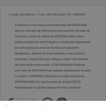
© Largo Jean Monnet 1, 1º piso 1250-130 Lisboa | NIF: 500520658
A eInforma é uma marca licenciada pela INFORMA D&B,
líder no mercado de informação para negócios há mais de
100 anos. A base de dados da INFORMA D&B contém
todas as empresas em Portugal e é atualizada diariamente
por uma equipa de mais de 50 técnicos altamente
qualificados, através de fontes públicas e das próprias
empresas. Desde 2004 que integra a maior rede mundial
de informação empresarial: a D&B Worldwide Network,
com mais de 600 milhões de registos empresariais de todo
o mundo. A INFORMA D&B pertence à líder espanhola
INFORMA D&B S.A. que faz parte do grupo CESCE,
especializado na gestão integral do risco comercial.