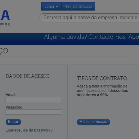
Login
Registo Gratuito
Alguma dúvida? Contacte-nos:
Apo
ço
DADOS DE ACESSO
TIPOS DE CONTRATO
Aceda a toda a informação de
que necessita com
descontos
Email:
superiores a 90%
Password:
Entrar
Mais informação
Esqueceu-se da password?