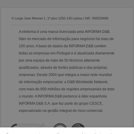
© Largo Jean Monnet 1, 1º piso 1250-130 Lisboa | NIF: 500520658
A eInforma é uma marca licenciada pela INFORMA D&B,
líder no mercado de informação para negócios há mais de
100 anos. A base de dados da INFORMA D&B contém
todas as empresas em Portugal e é atualizada diariamente
por uma equipa de mais de 50 técnicos altamente
qualificados, através de fontes públicas e das próprias
empresas. Desde 2004 que integra a maior rede mundial
de informação empresarial: a D&B Worldwide Network,
com mais de 600 milhões de registos empresariais de todo
o mundo. A INFORMA D&B pertence à líder espanhola
INFORMA D&B S.A. que faz parte do grupo CESCE,
especializado na gestão integral do risco comercial.