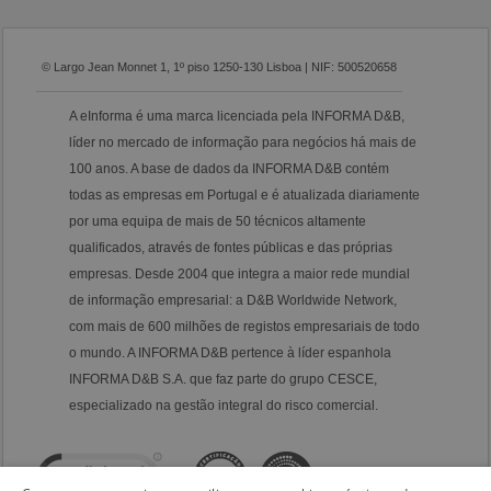
© Largo Jean Monnet 1, 1º piso 1250-130 Lisboa | NIF: 500520658
A eInforma é uma marca licenciada pela INFORMA D&B,
líder no mercado de informação para negócios há mais de
100 anos. A base de dados da INFORMA D&B contém
todas as empresas em Portugal e é atualizada diariamente
por uma equipa de mais de 50 técnicos altamente
qualificados, através de fontes públicas e das próprias
empresas. Desde 2004 que integra a maior rede mundial
de informação empresarial: a D&B Worldwide Network,
com mais de 600 milhões de registos empresariais de todo
o mundo. A INFORMA D&B pertence à líder espanhola
INFORMA D&B S.A. que faz parte do grupo CESCE,
especializado na gestão integral do risco comercial.