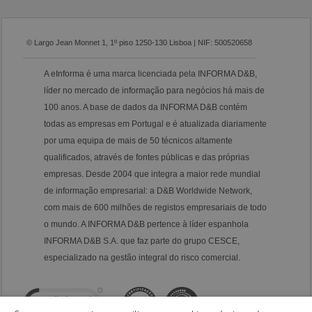
© Largo Jean Monnet 1, 1º piso 1250-130 Lisboa | NIF: 500520658
A eInforma é uma marca licenciada pela INFORMA D&B,
líder no mercado de informação para negócios há mais de
100 anos. A base de dados da INFORMA D&B contém
todas as empresas em Portugal e é atualizada diariamente
por uma equipa de mais de 50 técnicos altamente
qualificados, através de fontes públicas e das próprias
empresas. Desde 2004 que integra a maior rede mundial
de informação empresarial: a D&B Worldwide Network,
com mais de 600 milhões de registos empresariais de todo
o mundo. A INFORMA D&B pertence à líder espanhola
INFORMA D&B S.A. que faz parte do grupo CESCE,
especializado na gestão integral do risco comercial.