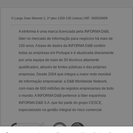
© Largo Jean Monnet 1, 1º piso 1250-130 Lisboa | NIF: 500520658
A eInforma é uma marca licenciada pela INFORMA D&B,
líder no mercado de informação para negócios há mais de
100 anos. A base de dados da INFORMA D&B contém
todas as empresas em Portugal e é atualizada diariamente
por uma equipa de mais de 50 técnicos altamente
qualificados, através de fontes públicas e das próprias
empresas. Desde 2004 que integra a maior rede mundial
de informação empresarial: a D&B Worldwide Network,
com mais de 600 milhões de registos empresariais de todo
o mundo. A INFORMA D&B pertence à líder espanhola
INFORMA D&B S.A. que faz parte do grupo CESCE,
especializado na gestão integral do risco comercial.