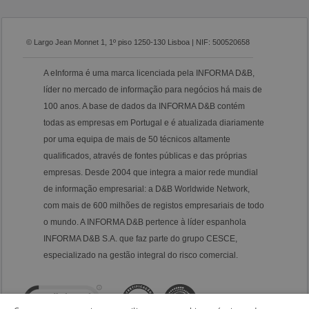
© Largo Jean Monnet 1, 1º piso 1250-130 Lisboa | NIF: 500520658
A eInforma é uma marca licenciada pela INFORMA D&B,
líder no mercado de informação para negócios há mais de
100 anos. A base de dados da INFORMA D&B contém
todas as empresas em Portugal e é atualizada diariamente
por uma equipa de mais de 50 técnicos altamente
qualificados, através de fontes públicas e das próprias
empresas. Desde 2004 que integra a maior rede mundial
de informação empresarial: a D&B Worldwide Network,
com mais de 600 milhões de registos empresariais de todo
o mundo. A INFORMA D&B pertence à líder espanhola
INFORMA D&B S.A. que faz parte do grupo CESCE,
especializado na gestão integral do risco comercial.