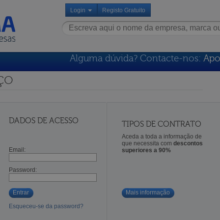
Login
Registo Gratuito
Alguma dúvida? Contacte-nos:
Apo
ço
DADOS DE ACESSO
TIPOS DE CONTRATO
Aceda a toda a informação de
que necessita com
descontos
Email:
superiores a 90%
Password:
Entrar
Mais informação
Esqueceu-se da password?