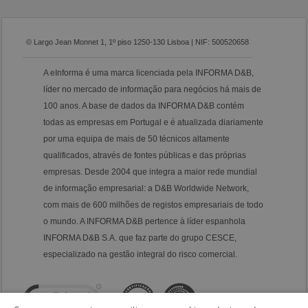
© Largo Jean Monnet 1, 1º piso 1250-130 Lisboa | NIF: 500520658
A eInforma é uma marca licenciada pela INFORMA D&B,
líder no mercado de informação para negócios há mais de
100 anos. A base de dados da INFORMA D&B contém
todas as empresas em Portugal e é atualizada diariamente
por uma equipa de mais de 50 técnicos altamente
qualificados, através de fontes públicas e das próprias
empresas. Desde 2004 que integra a maior rede mundial
de informação empresarial: a D&B Worldwide Network,
com mais de 600 milhões de registos empresariais de todo
o mundo. A INFORMA D&B pertence à líder espanhola
INFORMA D&B S.A. que faz parte do grupo CESCE,
especializado na gestão integral do risco comercial.